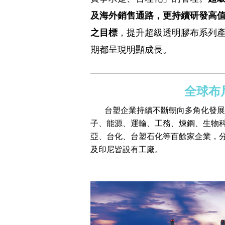
及海外銷售通路，更持續研發高
之目標
，提升超級透明膠布系列
期都呈現明顯成長。
全球布
台塑企業
持續不斷朝向多角化發展
子、能源、運輸、工務、煉鋼、生物
亞
、
台化
、
台塑石化
等百餘家企業，
及印尼皆設有工廠。