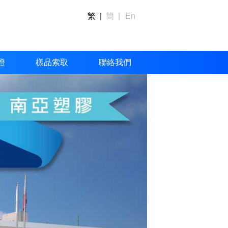
繁 |
簡 |
En
證
樣品索取
聯絡我們