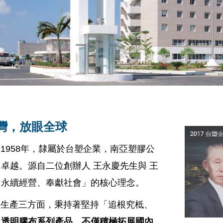
灣，放眼全球
1958年，隸屬於
台塑企業
，南亞塑膠公
卓越。源自二位創辦人 王永慶先生與 王
、永續經營、奉獻社會」的核心理念。
產三方面，秉持著堅持「追根究柢、
級透明膠布系列產品，不僅積極拓展國內