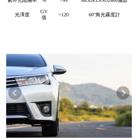
紫外光阻隔率
%
>99
MODEL#SD2400儀器
GV
光澤度
>120
60°角光霧度計
值