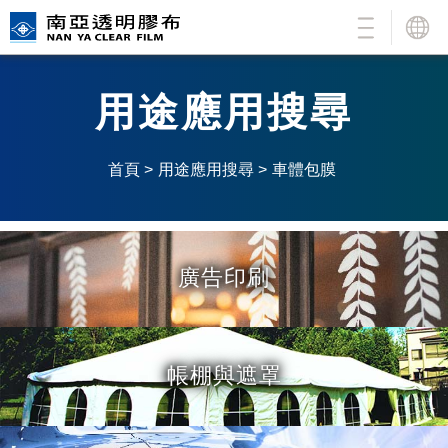
公司簡介
繁 |
簡 |
En
用途應用搜尋
用途應用搜尋
產品介紹
首頁 >
用途應用搜尋 >
車體包膜
新品介紹
一般(加壓)透明膠布
加工說明
超級透明膠布
高IR阻隔透明隔熱膠布(冰酷S)
廣告印刷
品質認證
厚透明膠布
電子級保護用膠布
樣品索取
抗靜電 / 防塵 / 防蟲膠布
帳棚與遮罩
聯絡我們
更多南亞商品