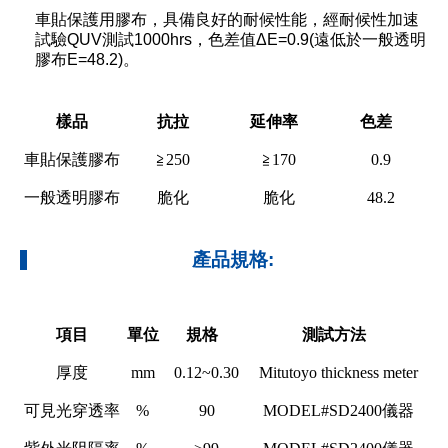
車貼保護用膠布，具備良好的耐候性能，經耐候性加速
試驗QUV測試1000hrs，色差值ΔE=0.9(遠低於一般透明
膠布E=48.2)。
樣品
抗拉
延伸率
色差
車貼保護膠布
≧250
≧170
0.9
一般透明膠布
脆化
脆化
48.2
產品規格:
項目
單位
規格
測試方法
厚度
mm
0.12~0.30
Mitutoyo thickness meter
可見光穿透率
%
90
MODEL#SD2400儀器