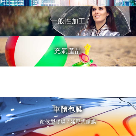
一般性加工
充氣產品
車體包膜
耐候型膠膜 / 延壓式膠膜