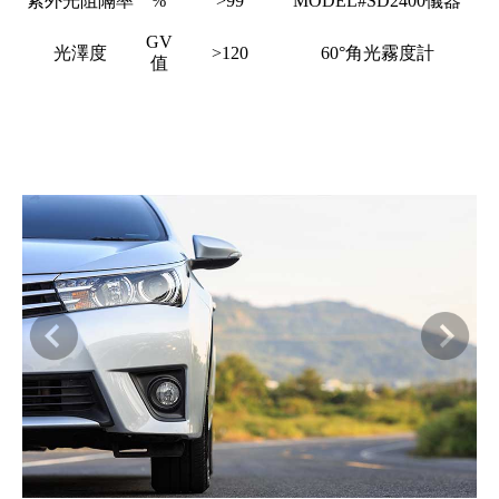
紫外光阻隔率
%
>99
MODEL#SD2400儀器
GV
光澤度
>120
60°角光霧度計
值