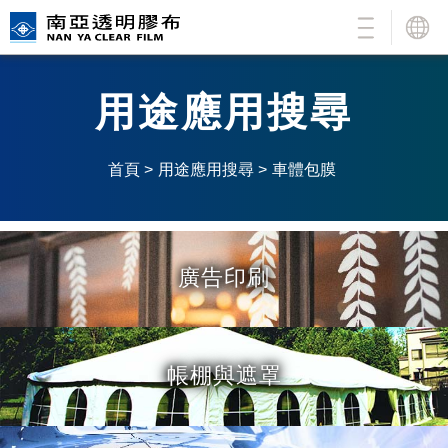
公司簡介
繁 |
簡 |
En
用途應用搜尋
用途應用搜尋
產品介紹
首頁 >
用途應用搜尋 >
車體包膜
新品介紹
一般(加壓)透明膠布
加工說明
超級透明膠布
高IR阻隔透明隔熱膠布(冰酷S)
廣告印刷
品質認證
厚透明膠布
電子級保護用膠布
樣品索取
抗靜電 / 防塵 / 防蟲膠布
帳棚與遮罩
聯絡我們
更多南亞商品