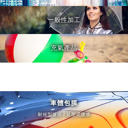
一般性加工
充氣產品
車體包膜
耐候型膠膜 / 延壓式膠膜