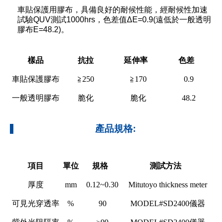
車貼保護用膠布，具備良好的耐候性能，經耐候性加速
試驗QUV測試1000hrs，色差值ΔE=0.9(遠低於一般透明
膠布E=48.2)。
樣品
抗拉
延伸率
色差
車貼保護膠布
≧250
≧170
0.9
一般透明膠布
脆化
脆化
48.2
產品規格:
項目
單位
規格
測試方法
厚度
mm
0.12~0.30
Mitutoyo thickness meter
可見光穿透率
%
90
MODEL#SD2400儀器