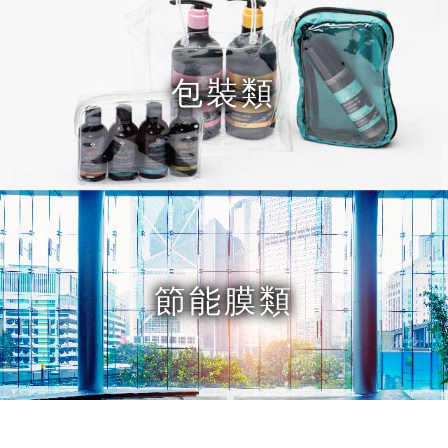
包裝類
節能膜類