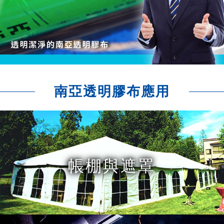
南亞透明膠布應用
帳棚與遮罩