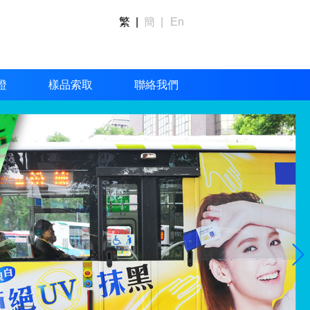
繁 |
簡 |
En
證
樣品索取
聯絡我們