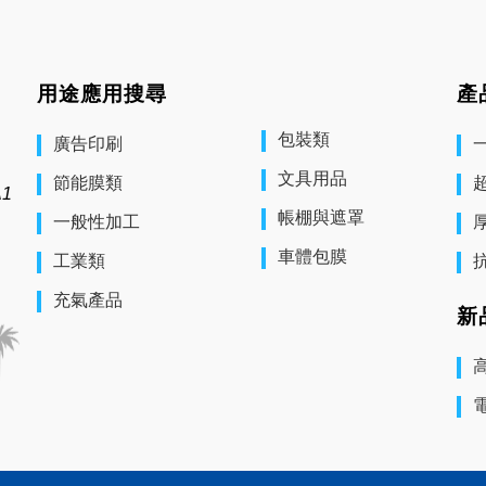
用途應用搜尋
產
包裝類
廣告印刷
文具用品
節能膜類
1
帳棚與遮罩
一般性加工
車體包膜
工業類
抗
充氣產品
新